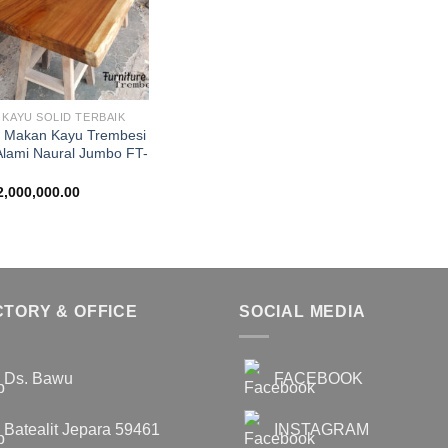
 KAYU SOLID TERBAIK
 Makan Kayu Trembesi
 Alami Naural Jumbo FT-
2,000,000.00
CTORY & OFFICE
SOCIAL MEDIA
Ds. Bawu
FACEBOOK
Batealit Jepara 59461
INSTAGRAM