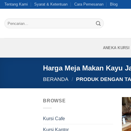
Skip
Tentang Kami
Syarat & Ketentuan
Cara Pemesanan
Blog
to
content
Pencarian
untuk:
ANEKA KURSI
Harga Meja Makan Kayu Jat
BERANDA
/
PRODUK DENGAN TAG
BROWSE
Kursi Cafe
Kursi Kantor