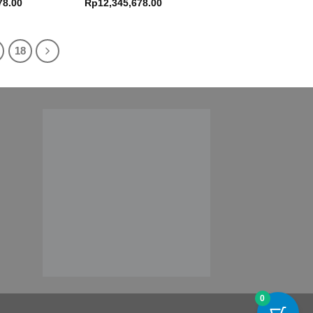
78.00
Rp
12,345,678.00
18
0