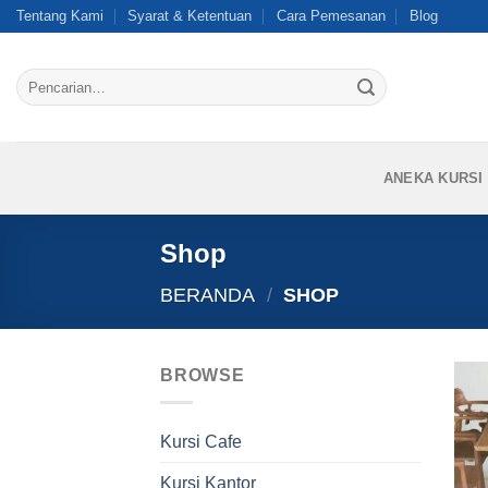
Skip
Tentang Kami
Syarat & Ketentuan
Cara Pemesanan
Blog
to
content
Pencarian
untuk:
ANEKA KURSI
Shop
BERANDA
/
SHOP
BROWSE
Kursi Cafe
Kursi Kantor