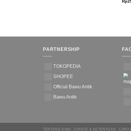
Rp
2
PARTNERSHIP
FA
TOKOPEDIA
SHOPEE
Official Bawu Antik
Bawu Antik
TENTANG KAMI
SYARAT & KETENTUAN
CARA