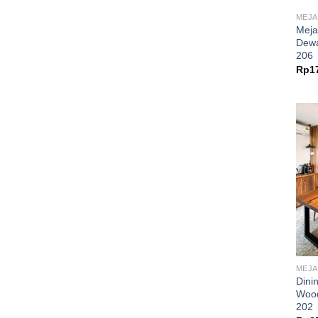
MEJA
Meja
Dewa
206
Rp
1
MEJA
Dini
Wood
202