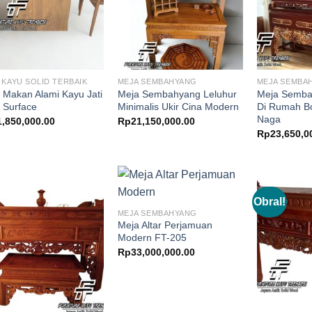
 KAYU SOLID TERBAIK
MEJA SEMBAHYANG
MEJA SEMBA
 Makan Alami Kayu Jati
Meja Sembahyang Leluhur
Meja Semba
d Surface
Minimalis Ukir Cina Modern
Di Rumah Bo
Naga
1,850,000.00
Rp
21,150,000.00
Rp
23,650,0
Obral!
MEJA SEMBAHYANG
Meja Altar Perjamuan
Modern FT-205
Rp
33,000,000.00