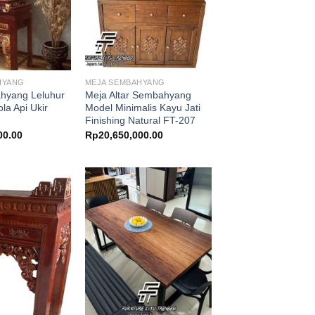
HYANG
MEJA SEMBAHYANG
hyang Leluhur
Meja Altar Sembahyang
la Api Ukir
Model Minimalis Kayu Jati
Finishing Natural FT-207
00.00
Rp
20,650,000.00