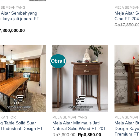
 SEMBAHYANG
MEJA SEMBA
 Altar Sembahyang
Meja Altar 
 kayu jati jepara FT-
Cina FT-204
Rp
17,850.0
7,800,000.00
Obral!
 KANTOR
MEJA SEMBAHYANG
MEJA SEMBA
ng Table Solid Suar
Meja Altar Minimalis Jati
Meja Altar 
 Industrial Design FT-
Natural Solid Wood FT-201
Design Kayu 
Premium FT
Harga
Harga
Rp
7,600.00
Rp
6,850.00
aslinya
saat