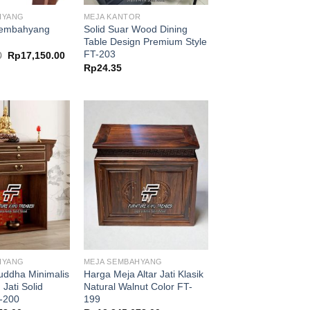
HYANG
MEJA KANTOR
Sembahyang
Solid Suar Wood Dining
Table Design Premium Style
FT-203
Harga
Harga
0
Rp
17,150.00
aslinya
saat
Rp
24.35
adalah:
ini
Rp17,850.00.
adalah:
Rp17,150.00.
HYANG
MEJA SEMBAHYANG
Buddha Minimalis
Harga Meja Altar Jati Klasik
Jati Solid
Natural Walnut Color FT-
-200
199