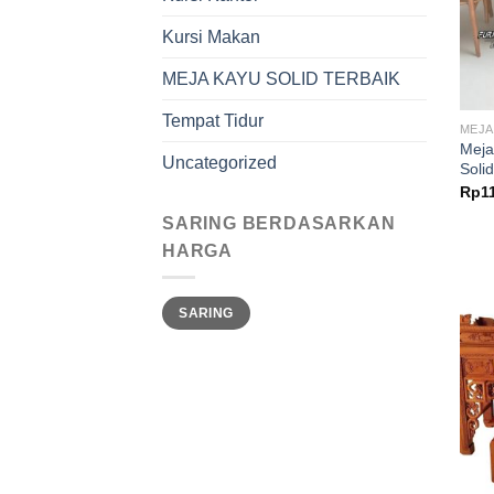
Kursi Makan
MEJA KAYU SOLID TERBAIK
Tempat Tidur
MEJA
Meja
Uncategorized
Soli
Rp
1
SARING BERDASARKAN
HARGA
Harga
Harga
SARING
terendah
tertinggi