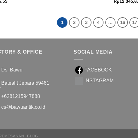
5.55
Rp
12,345,6
adalah:
ini
Rp7,600.00.
adalah:
Rp6,850.00.
1
2
3
4
…
16
17
CTORY & OFFICE
SOCIAL MEDIA
Ds. Bawu
FACEBOOK
INSTAGRAM
Batealit Jepara 59461
+6281215947888
cs@bawuantik.co.id
 PEMESANAN
BLOG