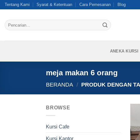
Skip
Tentang Kami
Syarat & Ketentuan
Cara Pemesanan
Blog
to
content
Pencarian
untuk:
ANEKA KURSI
meja makan 6 orang
BERANDA
/
PRODUK DENGAN TA
BROWSE
Kursi Cafe
Kursi Kantor