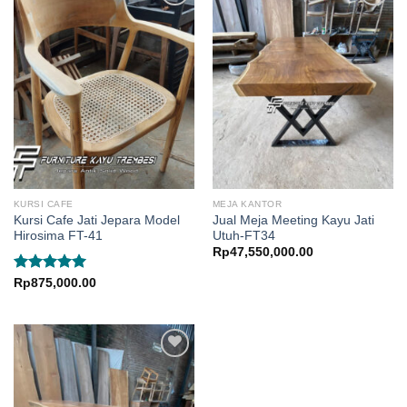
KURSI CAFE
MEJA KANTOR
Kursi Cafe Jati Jepara Model
Jual Meja Meeting Kayu Jati
Hirosima FT-41
Utuh-FT34
Rp
47,550,000.00
Dinilai
5.00
Rp
875,000.00
dari 5