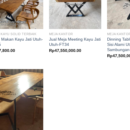
 KAYU SOLID TERBAIK
MEJA KANTOR
MEJA KANTO
 Makan Kayu Jati Utuh-
Jual Meja Meeting Kayu Jati
Dinning Tab
5
Utuh-FT34
Sisi Alami U
Sambungan
7,800.00
Rp
47,550,000.00
Rp
47,500,0