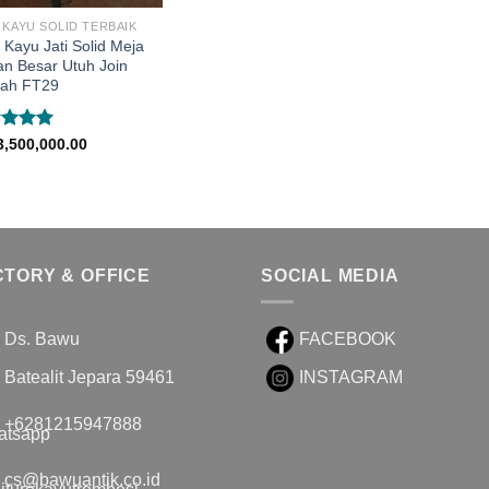
 KAYU SOLID TERBAIK
 Kayu Jati Solid Meja
n Besar Utuh Join
ah FT29
lai
5.00
3,500,000.00
 5
CTORY & OFFICE
SOCIAL MEDIA
Ds. Bawu
FACEBOOK
Batealit Jepara 59461
INSTAGRAM
+6281215947888
cs@bawuantik.co.id