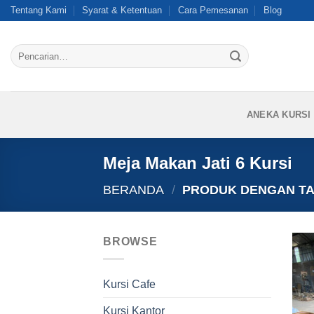
Skip
Tentang Kami
Syarat & Ketentuan
Cara Pemesanan
Blog
to
content
Pencarian
untuk:
ANEKA KURSI
Meja Makan Jati 6 Kursi
BERANDA
/
PRODUK DENGAN TAG
BROWSE
Kursi Cafe
Kursi Kantor