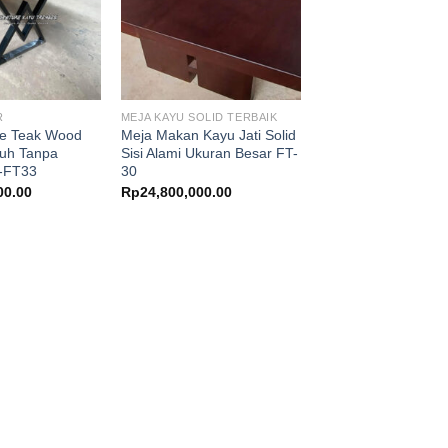
R
MEJA KAYU SOLID TERBAIK
le Teak Wood
Meja Makan Kayu Jati Solid
tuh Tanpa
Sisi Alami Ukuran Besar FT-
-FT33
30
00.00
Rp
24,800,000.00