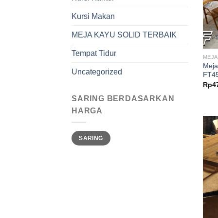
Kursi Makan
MEJA KAYU SOLID TERBAIK
Tempat Tidur
MEJA
Meja
Uncategorized
FT4
Rp
4
SARING BERDASARKAN
HARGA
Harga
Harga
SARING
terendah
tertinggi