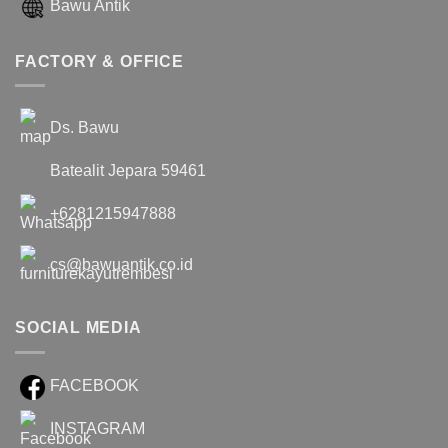
Bawu Antik
FACTORY & OFFICE
Ds. Bawu
Batealit Jepara 59461
+6281215947888
cs@bawuantik.co.id
SOCIAL MEDIA
FACEBOOK
INSTAGRAM