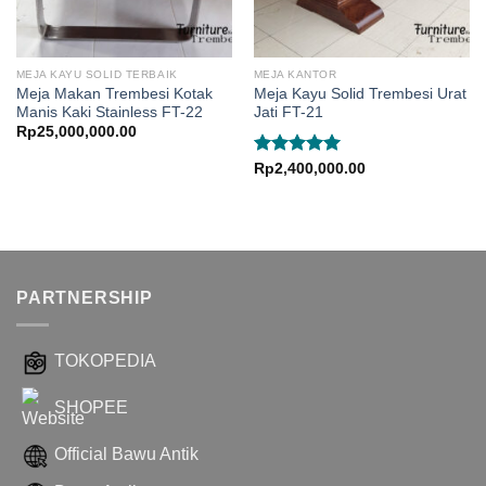
MEJA KAYU SOLID TERBAIK
MEJA KANTOR
Meja Makan Trembesi Kotak
Meja Kayu Solid Trembesi Urat
Manis Kaki Stainless FT-22
Jati FT-21
Rp
25,000,000.00
Dinilai
5.00
Rp
2,400,000.00
dari 5
PARTNERSHIP
TOKOPEDIA
SHOPEE
Official Bawu Antik