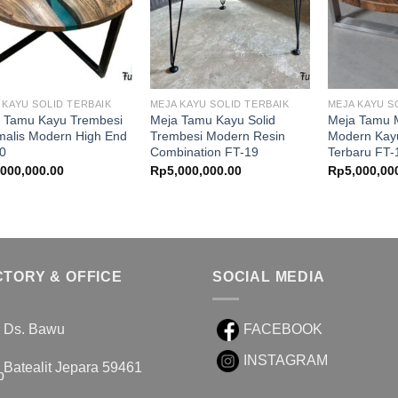
 KAYU SOLID TERBAIK
MEJA KAYU SOLID TERBAIK
MEJA KAYU S
 Tamu Kayu Trembesi
Meja Tamu Kayu Solid
Meja Tamu M
malis Modern High End
Trembesi Modern Resin
Modern Kay
0
Combination FT-19
Terbaru FT-
,000,000.00
Rp
5,000,000.00
Rp
5,000,00
CTORY & OFFICE
SOCIAL MEDIA
Ds. Bawu
FACEBOOK
INSTAGRAM
Batealit Jepara 59461