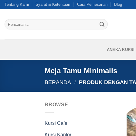
Skip
Tentang Kami
Syarat & Ketentuan
Cara Pemesanan
Blog
to
content
Pencarian
untuk:
ANEKA KURSI
Meja Tamu Minimalis
BERANDA
/
PRODUK DENGAN TAG
BROWSE
Kursi Cafe
Kursi Kantor