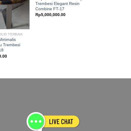
Trembesi Elegant Resin
Combine FT-17
Rp
5,000,000.00
OLID TERBAIK
inimalis
u Trembesi
18
0.00