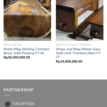
MEJA KANTOR
MEJA KAYU SOLID TERBAIK
Model Meja Meeting Trembesi
Harga Jual Meja Makan Kayu
Besar Solid Panjang FT-56
Solid Utuh Trembesi Alami FT-
37
Rp
55,500,000.00
Rp
19,650,000.00
PARTNERSHIP
TOKOPEDIA