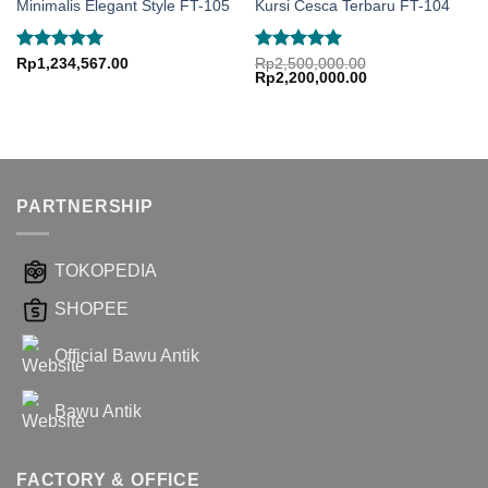
Minimalis Elegant Style FT-105
Kursi Cesca Terbaru FT-104
Dinilai
5.00
Dinilai
5.00
Rp
1,234,567.00
Rp
2,500,000.00
Harga
Harga
Rp
2,200,000.00
dari 5
dari 5
aslinya
saat
adalah:
ini
Rp2,500,000.00.
adalah:
Rp2,200,000.00.
PARTNERSHIP
TOKOPEDIA
SHOPEE
Official Bawu Antik
Bawu Antik
FACTORY & OFFICE