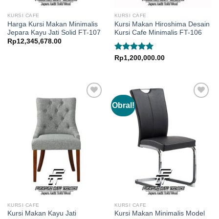
KURSI CAFE
KURSI CAFE
Harga Kursi Makan Minimalis
Kursi Makan Hiroshima Desain
Jepara Kayu Jati Solid FT-107
Kursi Cafe Minimalis FT-106
Rp
12,345,678.00
Dinilai
5.00
Rp
1,200,000.00
dari 5
Obral!
KURSI CAFE
KURSI CAFE
Kursi Makan Kayu Jati
Kursi Makan Minimalis Model