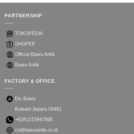
Rp2,500,000.00.
adalah:
Rp2,200,000.00.
PARTNERSHIP
TOKOPEDIA
SHOPEE
Official Bawu Antik
Bawu Antik
FACTORY & OFFICE
Ds. Bawu
Batealit Jepara 59461
+6281215947888
cs@bawuantik.co.id