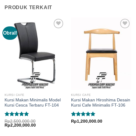
PRODUK TERKAIT
Obral!
KURSI CAFE
KURSI CAFE
Kursi Makan Minimalis Model
Kursi Makan Hiroshima Desain
Kursi Cesca Terbaru FT-104
Kursi Cafe Minimalis FT-106
Dinilai
5.00
Dinilai
5.00
Rp
2,500,000.00
Rp
1,200,000.00
Harga
Harga
Rp
2,200,000.00
dari 5
dari 5
aslinya
saat
adalah:
ini