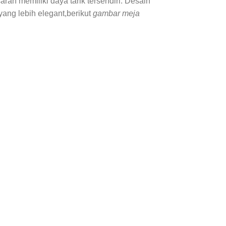
an memiliki daya tarik tersendiri. Desain
ang lebih elegant,berikut
gambar meja