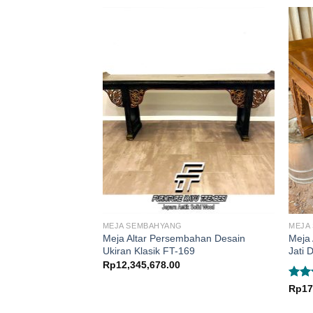
MEJA SEMBAHYANG
MEJA
Meja Altar Persembahan Desain
Meja
Ukiran Klasik FT-169
Jati 
Rp
12,345,678.00
Dini
Rp
17
dari 