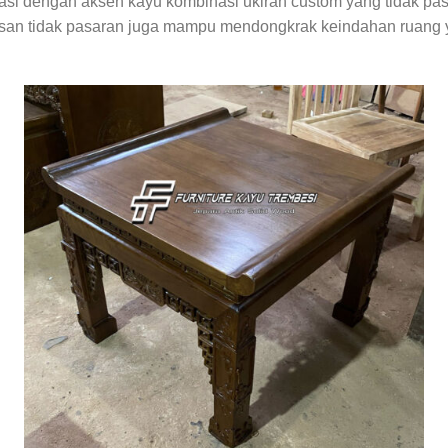
si dengan aksen kayu kombinasi ukiran custom yang tidak pasar
kesan tidak pasaran juga mampu mendongkrak keindahan ruang y