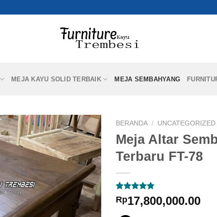
MEJA KAYU SOLID TERBAIK
MEJA SEMBAHYANG
FURNITU
BERANDA
/
UNCATEGORIZED
Meja Altar Sem
Terbaru FT-78
Peringkat
1
17,800,000.00
Rp
5.00
dari 5
berdasarkan