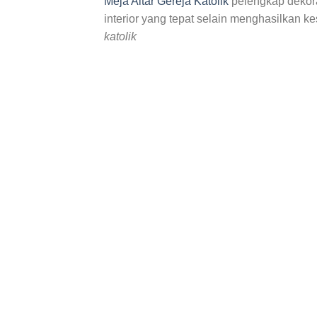
Meja Altar Gereja Katolik
pelengkap dekora
interior yang tepat selain menghasilkan 
katolik