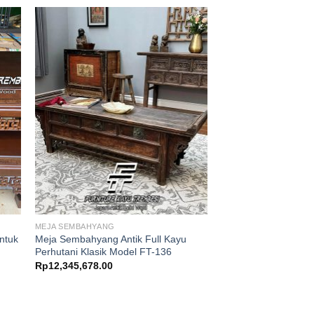
MEJA SEMBAHYANG
MEJA SEMBAHYANG
Untuk
Meja Sembahyang Antik Full Kayu
Jual Meja Sembahy
Perhutani Klasik Model FT-136
Jati Terbaik FT-73
Rp
12,345,678.00
Dinilai
5.00
Rp
17,800,000.00
dari 5