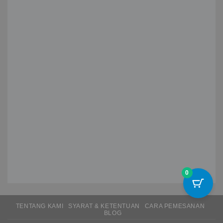
TENTANG KAMI
SYARAT & KETENTUAN
CARA PEMESANAN
BLOG
Copyright 2026 ©
Furniture Kayu Trembesi
0